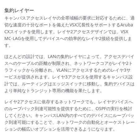
集約レイヤー
キャンパスアクセスレイヤの全帯域幅の要求に対応するために、適
切な速度の十分なポートを備えたVSX冗長性をサポートするAruba
CXスイッチを使用します。レイヤ2アクセスデザインでは、VSX
MC-LAGを使用してデバイスへの効率的なレイヤ2接続を提供しま
す。
ほとんどの設計では、LANの集約レイヤによって、アクセスデバイ
スへのケーブルの距離が制限され、ネットワークコアがレイヤ2ト
ラフィックから分離され、VLANにアクセスするためのレイヤ3サ
ービスが提供されます。レイヤ3アクセスを使用するキャンパス設
計では、ルーティングはエッジスイッチに移動し、集約デバイスは
より単純なトランジット専用の機能を果たします。
レイヤ2アクセスに依存するネットワークでも、レイヤデバイスへ
のループバック到達可能性を提供するために、OSPFの実行を検討
してください。キャンパスLAN内のすべてのデバイスにループバッ
ク到達可能にすることで、ネットワークの自動化とオーケストレー
ションの幅広いオプションを活用できるようになります。