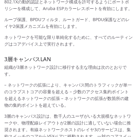
802.1Xの動的認証とネットワーク構成を許可するようにポートポ
リシーを構成して、Aruba ESPカラーレスポートを有効にします。
ループ保護、BPDUフィルタ、ルートガード、BPDU保護などのレ
イヤ2保護メカニズムを有効にします。
ネットワークを可能な限り単純化するために、すべてのルーティン
グはコアデバイス上で実行されます。
3層キャンパスLAN
組織が3層ネットワーク設計に移行する主な理由は次のとおりで
す。
– ネットワークの拡張により、キャンパス間のトラフィックが単一
のコラプストコアの容量を超える – 少数のアクセス集約ポイント
を超えるネットワークの拡張 – ネットワークの拡張が数箇所の建
物の集約ポイントを超えている。
3層のキャンパス設計は、数千人のユーザがいる大規模なネットワ
ークや、物理配線レイアウトが2層の設計に適していない場合に推
奨されます。有線ネットワークホストのレイヤ3のサービスは、集
約スイッチのコアからVSXペアに移動されます。一対のコアスイッ