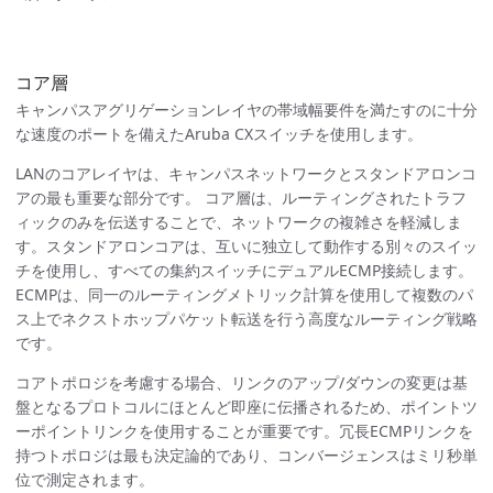
コア層
キャンパスアグリゲーションレイヤの帯域幅要件を満たすのに十分
な速度のポートを備えたAruba CXスイッチを使用します。
LANのコアレイヤは、キャンパスネットワークとスタンドアロンコ
アの最も重要な部分です。 コア層は、ルーティングされたトラフ
ィックのみを伝送することで、ネットワークの複雑さを軽減しま
す。スタンドアロンコアは、互いに独立して動作する別々のスイッ
チを使用し、すべての集約スイッチにデュアルECMP接続します。
ECMPは、同一のルーティングメトリック計算を使用して複数のパ
ス上でネクストホップパケット転送を行う高度なルーティング戦略
です。
コアトポロジを考慮する場合、リンクのアップ/ダウンの変更は基
盤となるプロトコルにほとんど即座に伝播されるため、ポイントツ
ーポイントリンクを使用することが重要です。冗長ECMPリンクを
持つトポロジは最も決定論的であり、コンバージェンスはミリ秒単
位で測定されます。