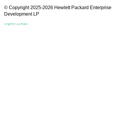
VSG content for HPE Employees
© Copyright 2025-2026 Hewlett Packard Enterprise
Development LP
VSG content for HPE Partners
English
|
日本語
|