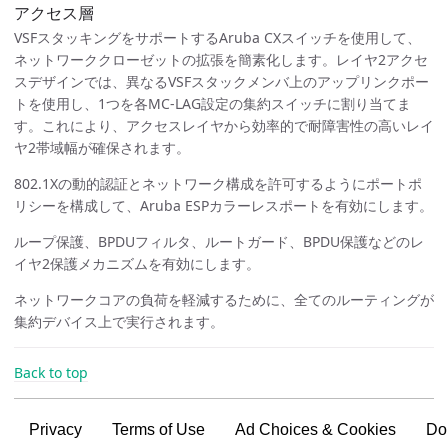
アクセス層
VSFスタッキングをサポートするAruba CXスイッチを使用して、
ネットワーククローゼットの拡張を簡素化します。レイヤ2アクセ
スデザインでは、異なるVSFスタックメンバ上のアップリンクポー
トを使用し、1つを各MC-LAG設定の集約スイッチに割り当てま
す。これにより、アクセスレイヤから効率的で耐障害性の高いレイ
ヤ2帯域幅が確保されます。
802.1Xの動的認証とネットワーク構成を許可するようにポートポ
リシーを構成して、Aruba ESPカラーレスポートを有効にします。
ループ保護、BPDUフィルタ、ルートガード、BPDU保護などのレ
イヤ2保護メカニズムを有効にします。
ネットワークコアの負荷を軽減するために、全てのルーティングが
集約デバイス上で実行されます。
Back to top
Privacy
Terms of Use
Ad Choices & Cookies
Do