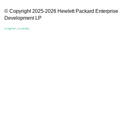
VSG content for HPE Employees
© Copyright 2025-2026 Hewlett Packard Enterprise
Development LP
VSG content for HPE Partners
English
|
日本語
|