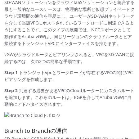
SD-WANソリューションをクラウドIaaSソリューションと統合する
最も一般的なユースケースは、物理的な場所と仮想プライベートク
ラウド環境間の通信を容易にし、ユーザーがSD-WANネットワーク
を介して当該VPCにホストされているワークロードに到達できるよ
うにすることです。このタイプの展開では、NCCスポークとして
動作するAruba vGWは、同じリージョンのクラウドルータとピア
接続するトランジットVPCにインターフェイスを持ちます。
vGWがクラウドルータとピアリングされると、VPCをSD-WANに接
続するのは、次の2つの簡単な手順です。
Step 1
トランジットvpcとワークロードが存在するVPCの間にVPC
ピアリングを作成します。
Step 2
到達する必要があるVPCのCloudルーターにカスタムルート
を追加します。これらのルートは、BGPを介してAruba vGWに自
動的にアドバタイズされます。
Branch to Branchの通信
SD-BranchをGCPと統合するためのもう1つの興味深いユースケー