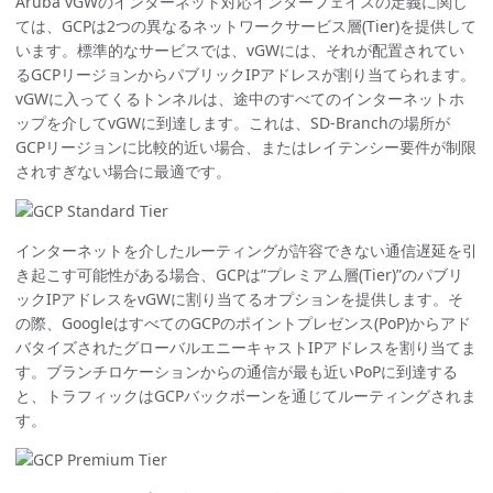
Aruba vGWのインターネット対応インターフェイスの定義に関し
ては、GCPは2つの異なるネットワークサービス層(Tier)を提供して
います。標準的なサービスでは、vGWには、それが配置されてい
るGCPリージョンからパブリックIPアドレスが割り当てられます。
vGWに入ってくるトンネルは、途中のすべてのインターネットホ
ップを介してvGWに到達します。これは、SD-Branchの場所が
GCPリージョンに比較的近い場合、またはレイテンシー要件が制限
されすぎない場合に最適です。
インターネットを介したルーティングが許容できない通信遅延を引
き起こす可能性がある場合、GCPは”プレミアム層(Tier)”のパブリ
ックIPアドレスをvGWに割り当てるオプションを提供します。そ
の際、GoogleはすべてのGCPのポイントプレゼンス(PoP)からアド
バタイズされたグローバルエニーキャストIPアドレスを割り当てま
す。ブランチロケーションからの通信が最も近いPoPに到達する
と、トラフィックはGCPバックボーンを通じてルーティングされま
す。