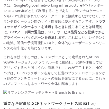
スは、Googleのglobal networking infrastructureを”バックボー
ン as a service”として利用することであり、ブランチロケーショ
ンをGCPで実行されているワークロードに接続するだけでなく、ブ
ランチロケーション間のサイト間接続に使用することです。
トラフ
ィックがインターネットを通過するときに起こることとは対照的
に、GCPノード間の通信は、SLE、サービス品質などを提供できる
プライベートバックボーンを通過します
。これにより、レイテンシ
の削減、通信の予測可能性の向上、全体的なユーザーエクスペリエ
ンスの堅牢化が可能になります。
これを有効にするのは、NCCスポークとして定義されたAruba
vGWをリージョナルクラウドルータに接続し、BGPを使用してピ
アリングするのと同じくらい簡単です。これが完了すると、NCC
ハブは、GCPバックボーンを介して任意のブランチロケーションか
ら他のブランチロケーションへの接続を確実にするために、これら
のプレフィクスをネットワーク全体に配布します。
重要な考慮事項:GCPネットワークサービス階層(Tier)