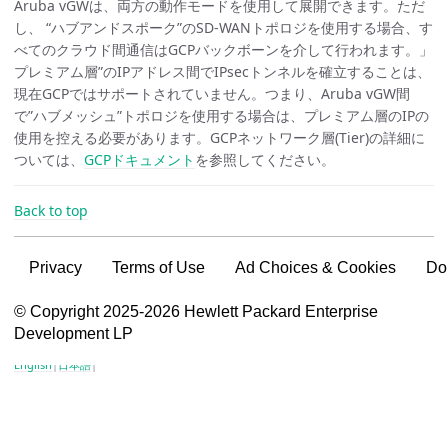
Aruba vGWは、両方の動作モードを使用して展開できます。ただ
し、 “ハブアンドスポーク”のSD-WANトポロジを使用する場合、す
べてのクラウド間通信はGCPバックボーンを介して行われます。」
プレミアム層”のIPアドレス間でIPsecトンネルを確立することは、
現在GCPではサポートされていません。つまり、Aruba vGW間
で”ハブメッシュ”トポロジを使用する場合は、プレミアム層のIPの
使用を控える必要があります。GCPネットワーク層(Tier)の詳細に
ついては、
GCPドキュメント
を参照してください。
Back to top
Privacy
Terms of Use
Ad Choices & Cookies
Do
VSG content for HPE Employees
© Copyright 2025-2026 Hewlett Packard Enterprise
Development LP
VSG content for HPE Partners
English
|
日本語
|