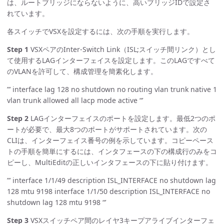
は、ルートブリッジにならないように、高いブリッジIDで設定さ
れています。
各スイッチでVSXを設定するには、次の手順を実行します。
Step 1
VSXペアのInter-Switch Link（ISL;スイッチ間リンク）とし
て使用するLAGインターフェイスを設定します。このLAGですべて
のVLANを許可して、構成管理を簡素化します。
”’ interface lag 128 no shutdown no routing vlan trunk native 1
vlan trunk allowed all lacp mode active “’
Step 2
LAGインターフェイスのポートを設定します。最低2つのポ
ートが必要で、最大8つのポートがサポートされています。次の
CLIは、インターフェイス番号の例を示しています。コピーペース
トの手順を簡単にするには、インタフェースの下の構成行のみをコ
ピーし、MultiEditの正しいインタフェースの下に貼り付けます。
”’ interface 1/1/49 description ISL_INTERFACE no shutdown lag
128 mtu 9198 interface 1/1/50 description ISL_INTERFACE no
shutdown lag 128 mtu 9198 “’
Step 3
VSXスイッチペア間のレイヤ3キープアライブインターフェ