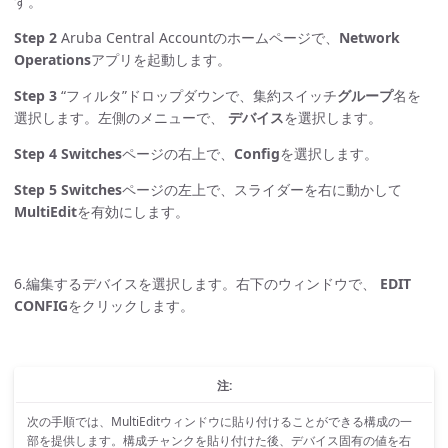
す。
Step 2
Aruba Central Accountのホームページで、
Network
Operations
アプリを起動します。
Step 3
“フィルタ”ドロップダウンで、集約スイッチ
グループ
名を
選択します。左側のメニューで、
デバイス
を選択します。
Step 4
Switches
ページの右上で、
Config
を選択します。
Step 5
Switches
ページの左上で、スライダーを右に動かして
MultiEdit
を有効にします。
6.編集するデバイスを選択します。右下のウィンドウで、
EDIT
CONFIG
をクリックします。
注:
次の手順では、MultiEditウィンドウに貼り付けることができる構成の一
部を提供します。構成チャンクを貼り付けた後、デバイス固有の値を右