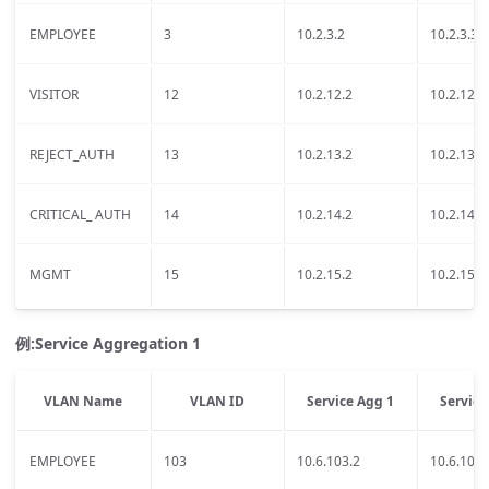
EMPLOYEE
3
10.2.3.2
10.2.3.3
VISITOR
12
10.2.12.2
10.2.12.3
REJECT_AUTH
13
10.2.13.2
10.2.13.3
CRITICAL_ AUTH
14
10.2.14.2
10.2.14.3
MGMT
15
10.2.15.2
10.2.15.3
例:Service Aggregation 1
VLAN Name
VLAN ID
Service Agg 1
Service
EMPLOYEE
103
10.6.103.2
10.6.103.