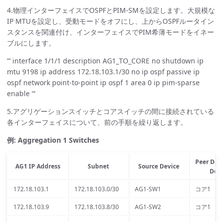
4.物理インターフェイスでOSPFとPIM-SMを設定します。大規模な
IP MTUを設定し、受動モードをオフにし、上からOSPFルータイン
スタンスを関連付け、インターフェイスでPIM希薄モードをイネー
ブルにします。
”’ interface 1/1/1 description AG1_TO_CORE no shutdown ip
mtu 9198 ip address 172.18.103.1/30 no ip ospf passive ip
ospf network point-to-point ip ospf 1 area 0 ip pim-sparse
enable “’
5.アグリゲーションスイッチとコアスイッチの間に接続されている
各インターフェイスについて、前の手順を繰り返します。
例: Aggregation 1 Switches
Peer Dev
AG1 IP Address
Subnet
Source Device
Dev
172.18.103.1
172.18.103.0/30
AG1-SW1
コア1
172.18.103.9
172.18.103.8/30
AG1-SW2
コア1