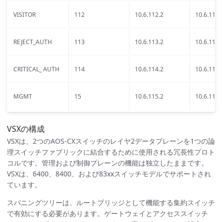
VISITOR
112
10.6.112.2
10.6.112.
REJECT_AUTH
113
10.6.113.2
10.6.113.
CRITICAL_ AUTH
114
10.6.114.2
10.6.114.
MGMT
15
10.6.115.2
10.6.115.
VSXの構成
VSXは、2つのAOS-CXスイッチのレイヤ2データプレーンを1つの論
理スイッチファブリックに結合するために使用される冗長性プロト
コルです。管理および制御プレーンの機能は独立したままです。
VSXは、6400、8400、および83xxスイッチモデルでサポートされ
ています。
スパニングツリーは、ルートブリッジとして機能する集約スイッチ
で有効にする必要があります。ゲートウェイとアクセススイッチ