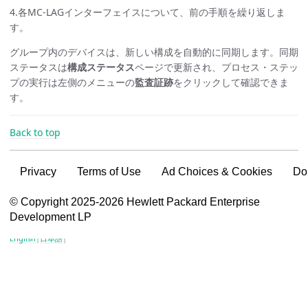
4.各MC-LAGインターフェイスについて、前の手順を繰り返しま
す。
グループ内のデバイスは、新しい構成を自動的に同期します。同期
ステータスは
構成ステータス
ページで更新され、プロセス・ステッ
プの実行は左側のメニューの
監査証跡
をクリックして確認できま
す。
Back to top
Privacy
Terms of Use
Ad Choices & Cookies
Do
VSG content for HPE Employees
© Copyright 2025-2026 Hewlett Packard Enterprise
Development LP
VSG content for HPE Partners
English
|
日本語
|