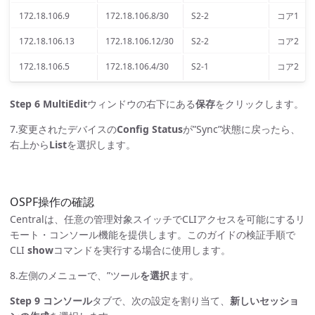
172.18.106.9
172.18.106.8/30
S2-2
コア1
172.18.106.13
172.18.106.12/30
S2-2
コア2
172.18.106.5
172.18.106.4/30
S2-1
コア2
Step 6
MultiEdit
ウィンドウの右下にある
保存
をクリックします。
7.変更されたデバイスの
Config Status
が”Sync”状態に戻ったら、
右上から
List
を選択します。
OSPF操作の確認
Centralは、任意の管理対象スイッチでCLIアクセスを可能にするリ
モート・コンソール機能を提供します。このガイドの検証手順で
CLI
show
コマンドを実行する場合に使用します。
8.左側のメニューで、”ツール
を選択
ます。
Step 9
コンソール
タブで、次の設定を割り当て、
新しいセッショ