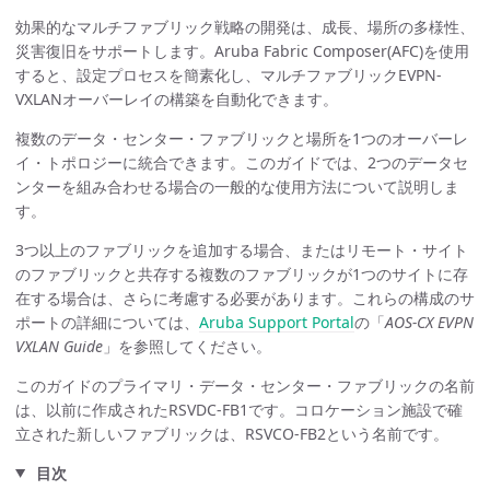
効果的なマルチファブリック戦略の開発は、成長、場所の多様性、
災害復旧をサポートします。Aruba Fabric Composer(AFC)を使用
すると、設定プロセスを簡素化し、マルチファブリックEVPN-
VXLANオーバーレイの構築を自動化できます。
複数のデータ・センター・ファブリックと場所を1つのオーバーレ
イ・トポロジーに統合できます。このガイドでは、2つのデータセ
ンターを組み合わせる場合の一般的な使用方法について説明しま
す。
3つ以上のファブリックを追加する場合、またはリモート・サイト
のファブリックと共存する複数のファブリックが1つのサイトに存
在する場合は、さらに考慮する必要があります。これらの構成のサ
ポートの詳細については、
Aruba Support Portal
の「
AOS-CX EVPN
VXLAN Guide
」を参照してください。
このガイドのプライマリ・データ・センター・ファブリックの名前
は、以前に作成されたRSVDC-FB1です。コロケーション施設で確
立された新しいファブリックは、RSVCO-FB2という名前です。
目次