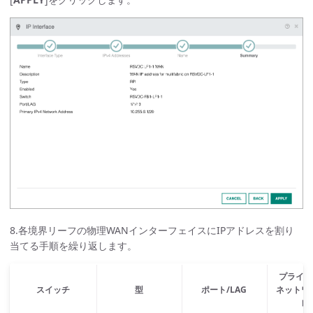
8.各境界リーフの物理WANインターフェイスにIPアドレスを割り
当てる手順を繰り返します。
プライマリ
スイッチ
型
ポート/LAG
ネットワ
レ