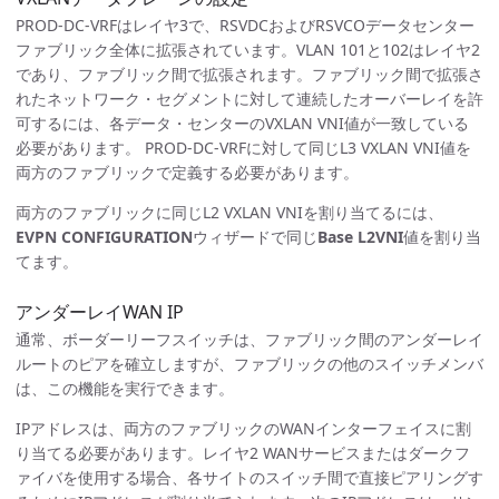
PROD-DC-VRFはレイヤ3で、RSVDCおよびRSVCOデータセンター
ファブリック全体に拡張されています。VLAN 101と102はレイヤ2
であり、ファブリック間で拡張されます。ファブリック間で拡張さ
れたネットワーク・セグメントに対して連続したオーバーレイを許
可するには、各データ・センターのVXLAN VNI値が一致している
必要があります。 PROD-DC-VRFに対して同じL3 VXLAN VNI値を
両方のファブリックで定義する必要があります。
両方のファブリックに同じL2 VXLAN VNIを割り当てるには、
EVPN CONFIGURATION
ウィザードで同じ
Base L2VNI
値を割り当
てます。
アンダーレイWAN IP
通常、ボーダーリーフスイッチは、ファブリック間のアンダーレイ
ルートのピアを確立しますが、ファブリックの他のスイッチメンバ
は、この機能を実行できます。
IPアドレスは、両方のファブリックのWANインターフェイスに割
り当てる必要があります。レイヤ2 WANサービスまたはダークフ
ァイバを使用する場合、各サイトのスイッチ間で直接ピアリングす