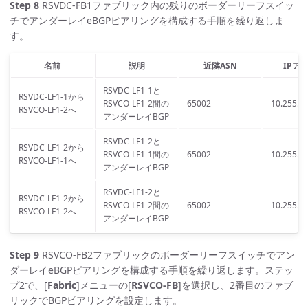
Step 8
RSVDC-FB1ファブリック内の残りのボーダーリーフスイッ
チでアンダーレイeBGPピアリングを構成する手順を繰り返しま
す。
名前
説明
近隣ASN
IPア
RSVDC-LF1-1と
RSVDC-LF1-1から
RSVCO-LF1-2間の
65002
10.255.6.
RSVCO-LF1-2へ
アンダーレイBGP
RSVDC-LF1-2と
RSVDC-LF1-2から
RSVCO-LF1-1間の
65002
10.255.6.
RSVCO-LF1-1へ
アンダーレイBGP
RSVDC-LF1-2と
RSVDC-LF1-2から
RSVCO-LF1-2間の
65002
10.255.6.
RSVCO-LF1-2へ
アンダーレイBGP
Step 9
RSVCO-FB2ファブリックのボーダーリーフスイッチでアン
ダーレイeBGPピアリングを構成する手順を繰り返します。ステッ
プ2で、[
Fabric
]メニューの[
RSVCO-FB
]を選択し、2番目のファブ
リックでBGPピアリングを設定します。