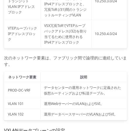
トランジット
10.250.3.0/24
IPv4アドレスブロックと、
VLAN IPアドレス
冗長ToR (/31)間のトランジ
ブロック
ットルーティングVLAN
VSX冗長ToRでVTEPループ
VTEPループバック
バックアドレス(/32)を割り
IPアドレスブロッ
10.250.4.0/24
当てるために使用される
ク
IPv4アドレスブロック
次のネットワーク要素は、ファブリック間で論理的に連続していま
す。
ネットワーク要素
説明
データセンターの運用ネットワークに定義された
PROD-DC-VRF
仮想ルーティングおよび転送テーブル。
VLAN 101
運用WebサーバーのVLANおよびSVI。
VLAN 102
運用データベースサーバーのVLANおよびSVI。
VXLANデータプレーンの設定