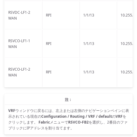
RSVDC-LF1-2
RPI
1/1/13
10.255.6.
WAN
RSVCO-LF1-1
RPI
1/1/13
10.255.6.
WAN
RSVCO-LF1-2
RPI
1/1/13
10.255.6.
WAN
注：
VRF
ウィンドウに戻るには、左上または左側のナビゲーションペインに表
示されている現在の
Configuration / Routing / VRF / default
の
VRF
を
クリックします。
Fabric
メニューで
RSVCO-FB2
を選択し、2番目のファ
ブリックにIPアドレスを割り当てます。