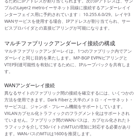
るためにIPアドレスが割り当てられます。次のIPアドレスは、サン
プルのLayer2 metroイーサネット回線に接続するアンダーレイイ
ンターフェイス用に予約されています： 10.255.6.0/29。レイヤ3
WANサービスを使用する場合、IPアドレスが割り当てられ、サー
ビスプロバイダとの直接ピアリングが可能になります。
マルチファブリックアンダーレイ接続の構成
マルチファブリックアンダーレイは、1つのファブリック内でアン
ダーレイと同じ目的を果たします。MP-BGP EVPNピアリングと
VTEP到達可能性を有効にするために、IPループバックを共有しま
す。
WANアンダーレイ接続
異なるサイトのファブリック間の接続を確立するには、いくつかの
方法を使用できます。Dark Fiberと大半のメトロ・イーサネット・
サービスは、ジャンボ・フレーム機能をサポートしています。
VXLANカプセル化トラフィックのフラグメント化はサポートされ
ていません。ファブリック間のWANパスは、カプセル化されたト
ラフィックを介して50バイトのMTUの増加に対応する必要があり
ます。WANパスのMTUは1600を推奨します。