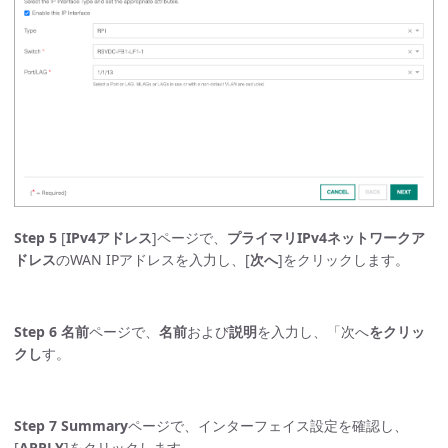
Step 5
[
IPv4アドレス
]ページで、
プライマリIPv4ネットワークア
ドレス
のWAN IPアドレスを入力し、[
次へ
]をクリックします。
Step 6
名前
ページで、
名前
および
説明
を入力し、「次へ
をクリッ
クし
す。
Step 7
Summary
ページで、インターフェイス設定を確認し、
[
APPLY
]をクリックします。