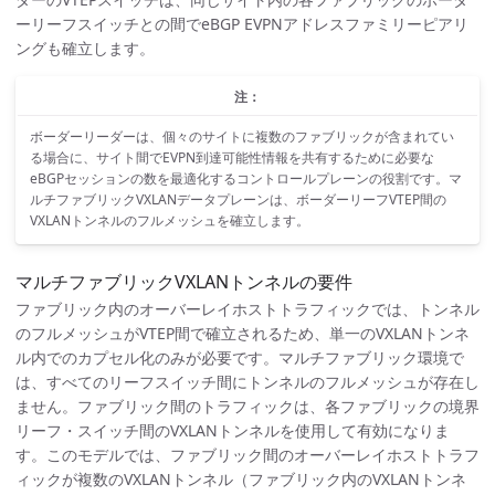
ーリーフスイッチとの間でeBGP EVPNアドレスファミリーピアリ
ングも確立します。
注：
ボーダーリーダーは、個々のサイトに複数のファブリックが含まれてい
る場合に、サイト間でEVPN到達可能性情報を共有するために必要な
eBGPセッションの数を最適化するコントロールプレーンの役割です。マ
ルチファブリックVXLANデータプレーンは、ボーダーリーフVTEP間の
VXLANトンネルのフルメッシュを確立します。
マルチファブリックVXLANトンネルの要件
ファブリック内のオーバーレイホストトラフィックでは、トンネル
のフルメッシュがVTEP間で確立されるため、単一のVXLANトンネ
ル内でのカプセル化のみが必要です。マルチファブリック環境で
は、すべてのリーフスイッチ間にトンネルのフルメッシュが存在し
ません。ファブリック間のトラフィックは、各ファブリックの境界
リーフ・スイッチ間のVXLANトンネルを使用して有効になりま
す。このモデルでは、ファブリック間のオーバーレイホストトラフ
ィックが複数のVXLANトンネル（ファブリック内のVXLANトンネ