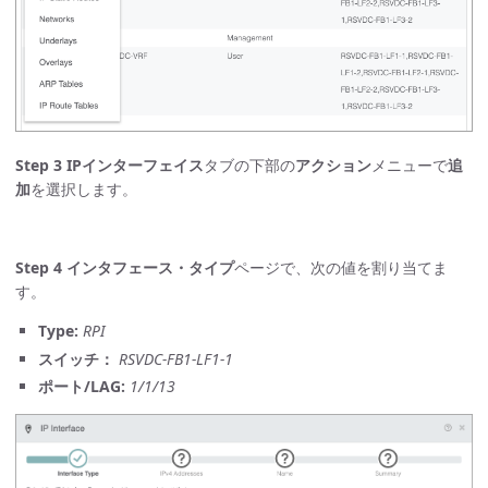
Step 3
IPインターフェイス
タブの下部の
アクション
メニューで
追
加
を選択します。
Step 4
インタフェース・タイプ
ページで、次の値を割り当てま
す。
Type:
RPI
スイッチ：
RSVDC-FB1-LF1-1
ポート/LAG:
1/1/13