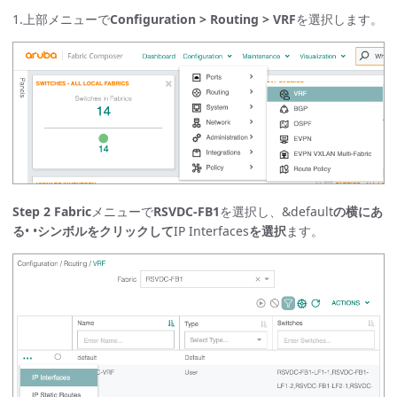
1.上部メニューで
Configuration > Routing > VRF
を選択します。
Step 2
Fabric
メニューで
RSVDC-FB1
を選択し、&default
の横にあ
る
• •
シンボルをクリックして
IP Interfaces
を選択
ます。