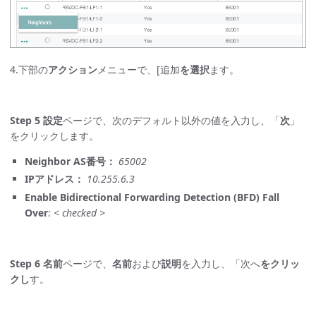
4.下部の
アクション
メニューで、[追加
を選択
ます。
Step 5
設定
ページで、次のデフォルト以外の値を入力し、「
次
」
をクリックします。
Neighbor AS番号：
65002
IPアドレス：
10.255.6.3
Enable Bidirectional Forwarding Detection (BFD) Fall
Over
:
< checked >
Step 6
名前
ページで、
名前
および
説明
を入力し、「次へ
をクリッ
クし
す。