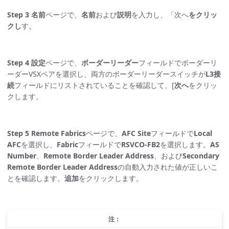
Step 3
名前
ページで、
名前
および
説明
を入力し、「次へ
をクリッ
クし
す。
Step 4
設定
ページで、
ボーダーリーダー
フィールドでボーダーリ
ーダーVSXペアを選択し、両方のボーダーリーダースイッチが
L3接
続
フィールドにリストされていることを確認して、[
次へ
をクリッ
クします。
Step 5
Remote Fabrics
ページで、
AFC Site
フィールドで
Local
AFC
を選択し、
Fabric
フィールドで
RSVCO-FB2
を選択します。
AS
Number
、
Remote Border Leader Address
、および
Secondary
Remote Border Leader Address
の自動入力された値が正しいこ
とを確認します。
追加
をクリックします。
注：