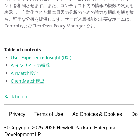
ントを相関させます。また、コンテキスト内の情報の複数の次元を
表示し、自動化された根本原因の分析のための強力な機能を解き放
ち、堅牢な分析を提供します。サービス層機能の主要なホームは、
CentralおよびClearPass Policy Managerです。
Table of contents
User Experience Insight (UXI)
AIインサイトの構成
AirMatch設定
ClientMatch構成
Back to top
Privacy
Terms of Use
Ad Choices & Cookies
Do
VSG content for HPE Employees
© Copyright 2025-2026 Hewlett Packard Enterprise
Development LP
VSG content for HPE Partners