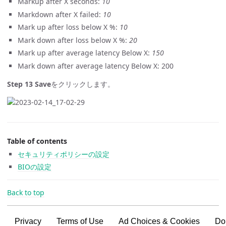
Markup after X seconds:
10
Markdown after X failed:
10
Mark up after loss below X %:
10
Mark down after loss below X %:
20
Mark up after average latency Below X:
150
Mark down after average latency Below X: 200
Step 13
Save
をクリックします。
Table of contents
セキュリティポリシーの設定
BIOの設定
Back to top
Privacy
Terms of Use
Ad Choices & Cookies
Do