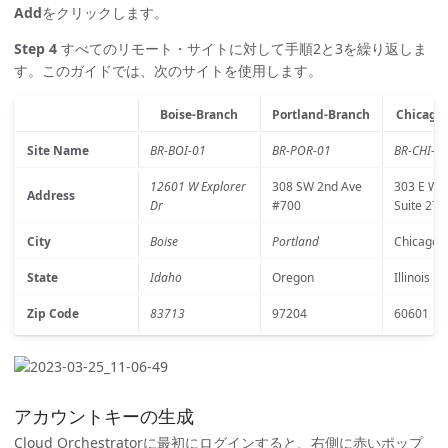
Add
をクリックします。
Step 4
すべてのリモート・サイトに対して手順2と3を繰り返しま
す。このガイドでは、次のサイトを使用します。
Boise-Branch
Portland-Branch
Chicago
Site Name
BR-BOI-01
BR-POR-01
BR-CHI-0
12601 W Explorer
308 SW 2nd Ave
303 E Wa
Address
Dr
#700
Suite 270
City
Boise
Portland
Chicago
State
Idaho
Oregon
Illinois
Zip Code
83713
97204
60601
アカウントキーの生成
Cloud Orchestratorに最初にログインすると、右側に赤いポップ