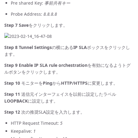
Pre shared Key:
事前共有キー
Probe Address:
8.8.8.8
Step 7
Save
をクリックします。
Step 8
Tunnel Settings
の横にある
IP SLA
ボックスをクリックし
ます。
Step 9
Enable IP SLA rule orchestration
を有効になるようトグ
ルボタンをクリックします。
Step 10
モニターを
Ping
から
HTTP/HTTPS
に変更します。
Step 11
送信元インターフェイスを以前に設定したラベル
LOOPBACK
に設定します。
Step 12
次の推奨SLA設定を入力します。
HTTP Request Timeout:
5
Keepalive:
1