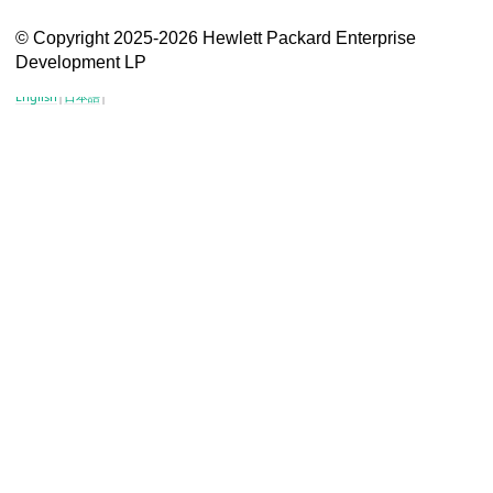
VSG content for HPE Employees
© Copyright 2025-2026 Hewlett Packard Enterprise
Development LP
VSG content for HPE Partners
English
|
日本語
|