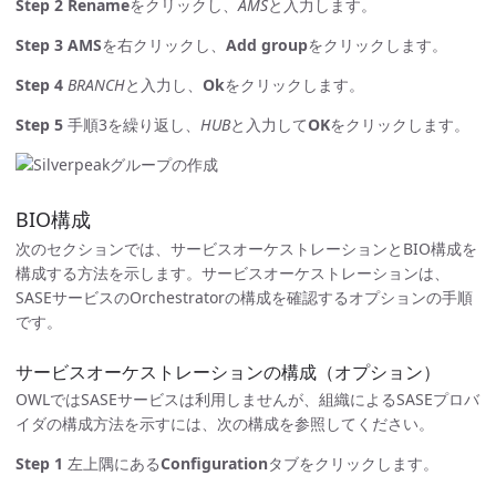
Step 2
Rename
をクリックし、
AMS
と入力します。
Step 3
AMS
を右クリックし、
Add group
をクリックします。
Step 4
BRANCH
と入力し、
Ok
をクリックします。
Step 5
手順3を繰り返し、
HUB
と入力して
OK
をクリックします。
BIO構成
次のセクションでは、サービスオーケストレーションとBIO構成を
構成する方法を示します。サービスオーケストレーションは、
SASEサービスのOrchestratorの構成を確認するオプションの手順
です。
サービスオーケストレーションの構成（オプション）
OWLではSASEサービスは利用しませんが、組織によるSASEプロバ
イダの構成方法を示すには、次の構成を参照してください。
Step 1
左上隅にある
Configuration
タブをクリックします。