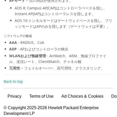
APモード
– 次の用語が使用されます。
AOS 8: Campus AP(CAP)はコントローラベースを指し、
Instant AP(IAP)はコントローラレスを指します。
AOS 10:トンネルモードはゲートウェイベースを指し、ブリ
ッジモードはAPのみを指します（ゲートウェイは不要）。
ソフトウェアの構成
AAA
- RADIUS、CoA
ADP
- APおよびコントローラの検出
WLANおよび無線管理
- AirMatch、ARM、無線プロファイ
ル、送信レート、ClientMatch、チャネル幅
冗長性
– フェイルオーバー、高可用性、クラスタリング。
Back to top
Privacy
Terms of Use
Ad Choices & Cookies
Do
VSG content for HPE Employees
© Copyright 2025-2026 Hewlett Packard Enterprise
Development LP
VSG content for HPE Partners