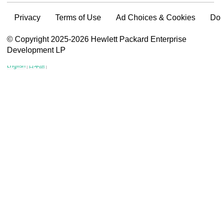
Privacy
Terms of Use
Ad Choices & Cookies
Do
VSG content for HPE Employees
© Copyright 2025-2026 Hewlett Packard Enterprise
Development LP
VSG content for HPE Partners
English
|
日本語
|