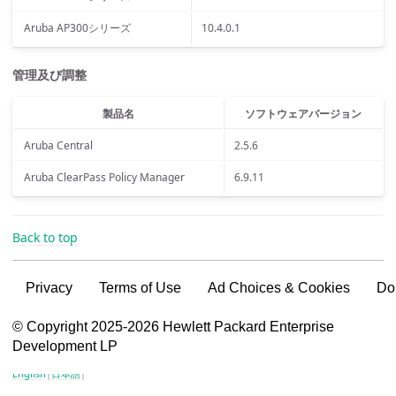
Aruba AP300シリーズ
10.4.0.1
管理及び調整
製品名
ソフトウェアバージョン
Aruba Central
2.5.6
Aruba ClearPass Policy Manager
6.9.11
Back to top
Privacy
Terms of Use
Ad Choices & Cookies
Do
VSG content for HPE Employees
© Copyright 2025-2026 Hewlett Packard Enterprise
Development LP
VSG content for HPE Partners
English
|
日本語
|